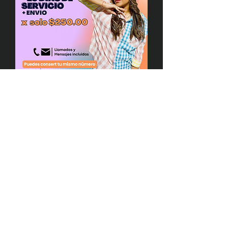
Paquete Ofertalovers
一般價格
促銷價格
MX$350.00
MX$250.00
eSIM operada por
ABIB Móvil
, la
telefonía que te conviene
Instagram
Términos y condiciones
Facebook
Envío y devoluciones