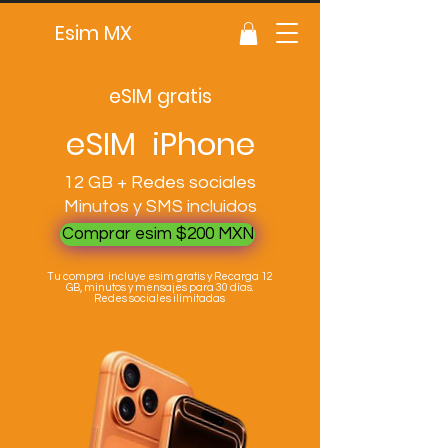
Esim MX
eSIM gratis
eSIM iPhone
12 GB + Redes sociales
Minutos y SMS incluidos
Comprar esim $200 MXN
Tu compra incluye esim gratis y Recarga 12
GB, minutos y mensajes para 30 días.
Redes sociales ilímitadas