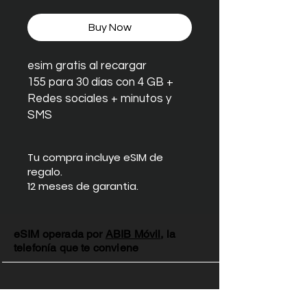
Price
Price
Buy Now
esim gratis al recargar
155 para 30 días con 4 GB +
Redes sociales + minutos y
SMS
Tu compra incluye eSIM de
regalo.
12 meses de garantia.
eSIM operada por
ABIB Móvil
, la
telefonía que te conviene