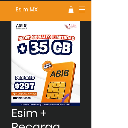
Esim MX
Esim +
Recarga