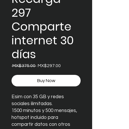
297
Comparte
internet 30
días
Regular
Sale
 MX$375.00 
MX$297.00
Price
Price
Buy Now
Esim con 35 GB y redes
sociales ilimitadas.
1500 minutos y 500 mensajes,
hotspot incluido para
compartir datos con otros