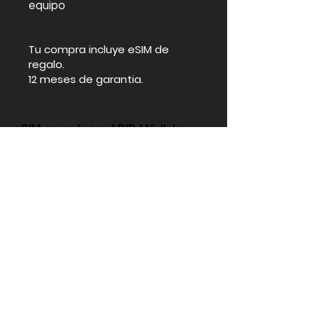
equipo
Tu compra incluye eSIM de
regalo.
12 meses de garantia.
eSIM operada por
ABIB Móvil
, la
telefonía que te conviene
Instagram
Términos y condiciones
Facebook
Envío y devoluciones
Twitter
Política de pivacidad
Tiktok
YouTube